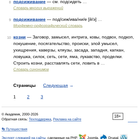
подсиживание
— см. подсидеть …
8
Словарь многих выражений
подсиживание
— под/сиж/ива/ни/е [й/э] …
9
Морфемно-орфографический словарь
козни
— Заговор, замысел, интрига, ковы, подвох, подкоп,
10
покушение, посягательство, происки, злой умысел,
ухищрения, каверзы, кляузы, засада, западня, капкан,
ловушка, силок, сеть, сети, яма, лукавство, проделки.
Строить козни, расставлять сети, ловить в …
Словарь синонимов
Страницы
Следующая
→
1
2
3
© Академик, 2000-2026
18+
Обратная связь:
Техподдержка
,
Реклама на сайте
👣 Путешествия
Экспорт словарей на сайты
, сделанные на PHP,
Joomla,
Drupal,