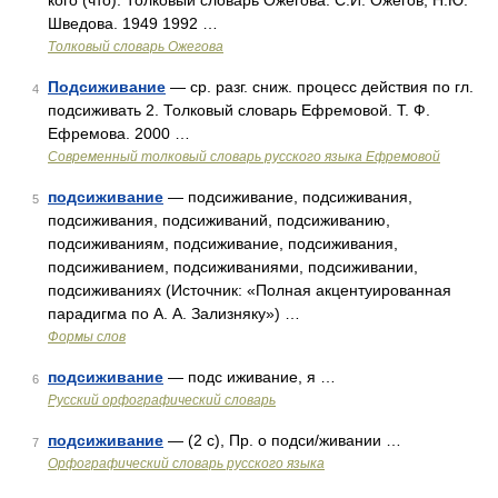
кого (что). Толковый словарь Ожегова. С.И. Ожегов, Н.Ю.
Шведова. 1949 1992 …
Толковый словарь Ожегова
Подсиживание
— ср. разг. сниж. процесс действия по гл.
4
подсиживать 2. Толковый словарь Ефремовой. Т. Ф.
Ефремова. 2000 …
Современный толковый словарь русского языка Ефремовой
подсиживание
— подсиживание, подсиживания,
5
подсиживания, подсиживаний, подсиживанию,
подсиживаниям, подсиживание, подсиживания,
подсиживанием, подсиживаниями, подсиживании,
подсиживаниях (Источник: «Полная акцентуированная
парадигма по А. А. Зализняку») …
Формы слов
подсиживание
— подс иживание, я …
6
Русский орфографический словарь
подсиживание
— (2 с), Пр. о подси/живании …
7
Орфографический словарь русского языка